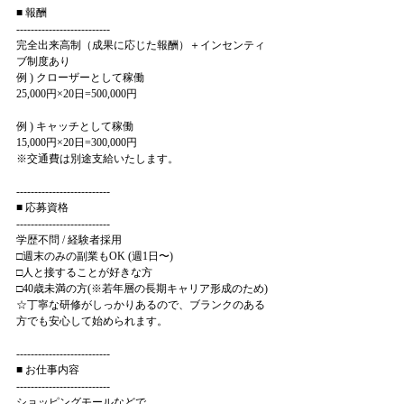
■ 報酬
--------------------------
完全出来高制（成果に応じた報酬）＋インセンティ
ブ制度あり
例 ) クローザーとして稼働
25,000円×20日=500,000円
例 ) キャッチとして稼働
15,000円×20日=300,000円
※交通費は別途支給いたします。
--------------------------
■ 応募資格
--------------------------
学歴不問 / 経験者採用
□週末のみの副業もOK (週1日〜)
□人と接することが好きな方
□40歳未満の方(※若年層の長期キャリア形成のため)
☆丁寧な研修がしっかりあるので、ブランクのある
方でも安心して始められます。
--------------------------
■ お仕事内容
--------------------------
ショッピングモールなどで、