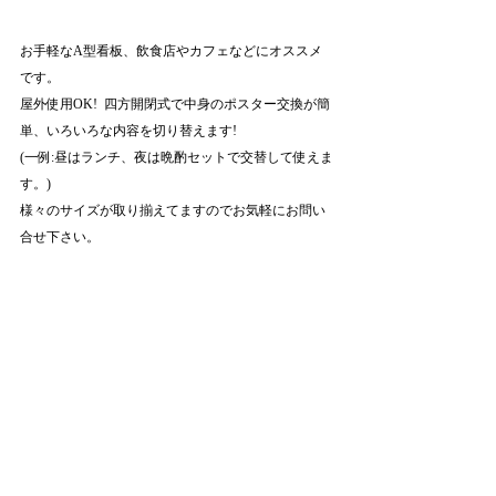
お手軽なA型看板、飲食店やカフェなどにオススメ
です。
屋外使用OK!  四方開閉式で中身のポスター交換が簡
単、いろいろな内容を切り替えます!
(一例:昼はランチ、夜は晩酌セットで交替して使えま
す。)
様々のサイズが取り揃えてますのでお気軽にお問い
合せ下さい。