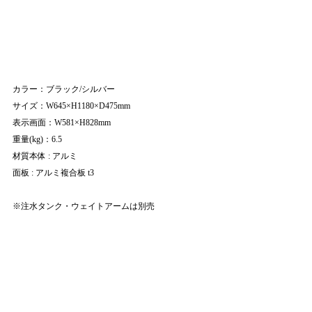
カラー：ブラック/シルバー
サイズ：W645×H1180×D475mm
表示画面：W581×H828mm
重量(kg)：6.5
材質本体 : アルミ 
面板 : アルミ複合板 t3
※注水タンク・ウェイトアームは別売