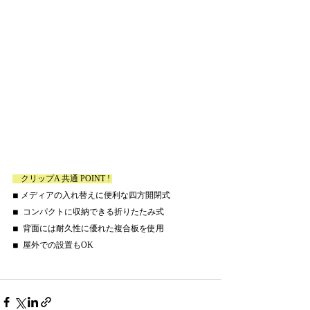
　クリップA 共通 POINT ! 
◾︎ メディアの入れ替えに便利な四方開閉式
◾︎  コンパクトに収納できる折りたたみ式
◾︎  背面には耐久性に優れた複合板を使用
◾︎  屋外での設置もOK